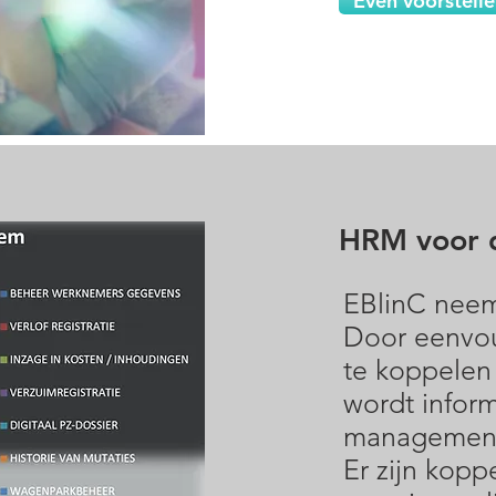
Even voorstellen
HRM voor 
EBlinC neem
Door eenvou
te koppelen
wordt inform
management
Er zijn kopp