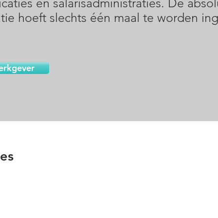
caties en salarisadministraties. De absol
tie hoeft slechts één maal te worden in
erkgever
ies