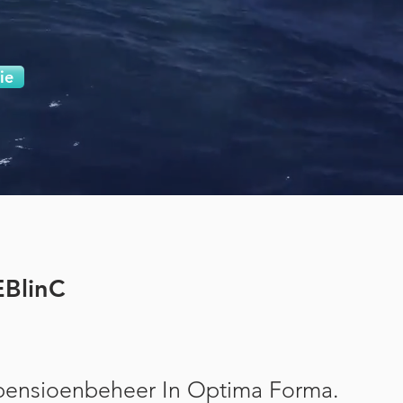
ie
EBlinC
pensioenbeheer In Optima Forma.