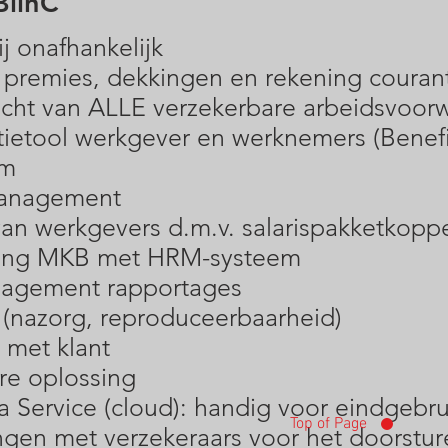
linC
j onafhankelijk
 premies, dekkingen en rekening couran
zicht van ALLE verzekerbare arbeidsvoor
etool werkgever en werknemers (Benefi
em
management
an werkgevers d.m.v. salarispakketkopp
ing MKB met HRM-systeem
nagement rapportages
(nazorg, reproduceerbaarheid)
 met klant
re oplossing
a Service (cloud): handig voor eindgebru
Top of Page
ngen met verzekeraars voor het doorstu