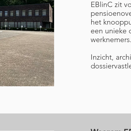
EBlinC zit v
pensioenover
het knooppun
een unieke 
werknemers
Inzicht, arch
dossiervastl