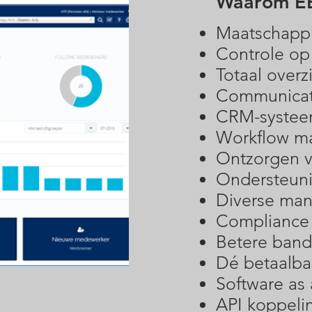
Waarom EB
Maatschappi
Controle op
Totaal over
Communicati
CRM-syste
Workflow 
Ontzorgen v
Ondersteun
Diverse ma
Compliance 
Betere band
Dé betaalba
Software as 
API koppeli