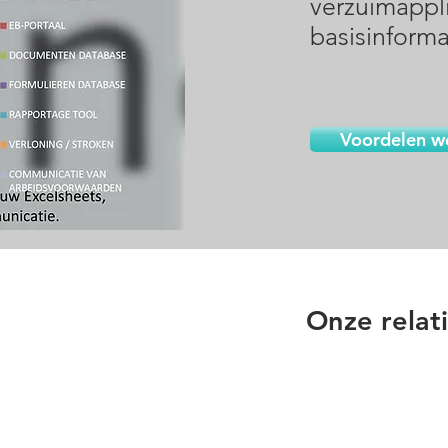
verzuimappli
basisinforma
Voordelen w
Onze relat