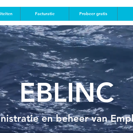
iteiten
Facturatie
Probeer gratis
EBLINC
nistratie en beheer van Empl